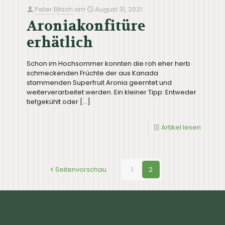
Peter Bitsch
am
August 31, 2021
Aroniakonfitüre
erhätlich
Schon im Hochsommer konnten die roh eher herb
schmeckenden Früchte der aus Kanada
stammenden Superfruit Aronia geerntet und
weiterverarbeitet werden. Ein kleiner Tipp: Entweder
tiefgekühlt oder
[…]
Artikel lesen
Seitenvorschau
1
2