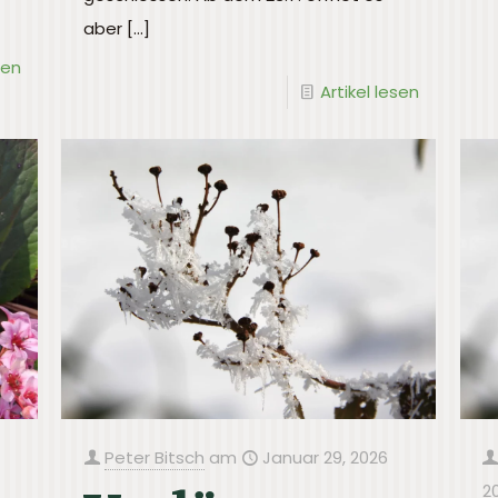
aber
[…]
sen
Artikel lesen
Peter Bitsch
am
Januar 29, 2026
2