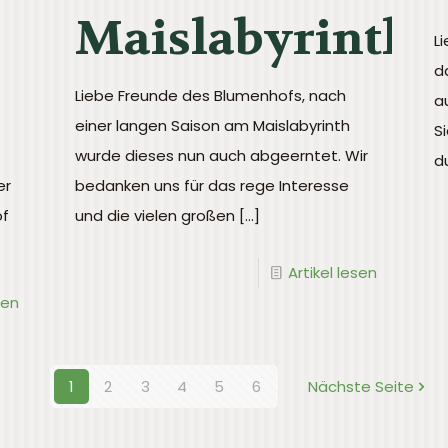
Maislabyrinth
L
d
Liebe Freunde des Blumenhofs, nach
a
einer langen Saison am Maislabyrinth
S
wurde dieses nun auch abgeerntet. Wir
d
er
bedanken uns für das rege Interesse
of
und die vielen großen
[…]
Artikel lesen
sen
1
2
3
4
5
6
Nächste Seite