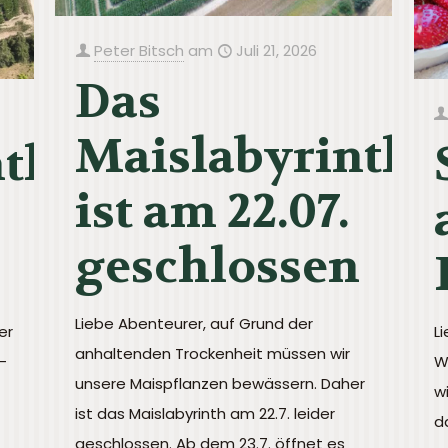
Peter Bitsch
am
Juli 21, 2026
Das
Maislabyrinth
nth
ist am 22.07.
geschlossen
Liebe Abenteurer, auf Grund der
er
L
anhaltenden Trockenheit müssen wir
-
W
unsere Maispflanzen bewässern. Daher
w
ist das Maislabyrinth am 22.7. leider
d
geschlossen. Ab dem 23.7. öffnet es