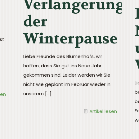
Verlängerung
der
Winterpause
st
Liebe Freunde des Blumenhofs, wir
hoffen, dass Sie gut ins Neue Jahr
gekommen sind. Leider werden wir Sie
L
nicht wie geplant im Februar wieder in
b
unserem
[…]
sen
b
F
Artikel lesen
w