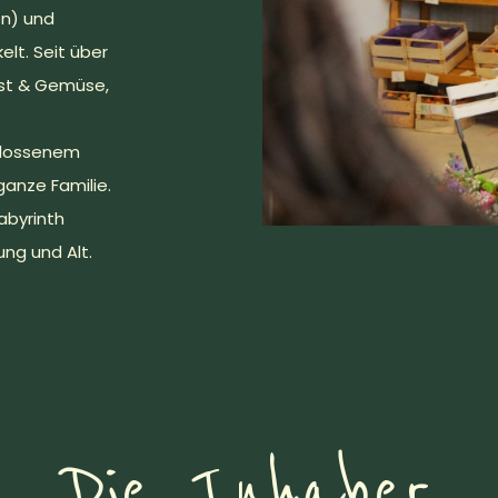
en) und
lt. Seit über
Obst & Gemüse,
chlossenem
ganze Familie.
abyrinth
ung und Alt.
Die Inhaber