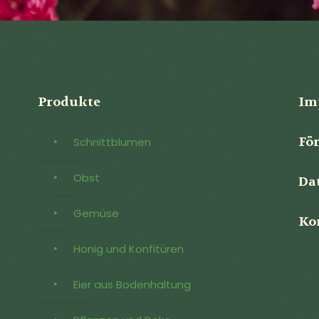
Produkte
Im
Fö
Schnittblumen
Obst
Da
Gemüse
Ko
Honig und Konfitüren
Eier aus Bodenhaltung