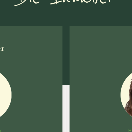
er
r
H