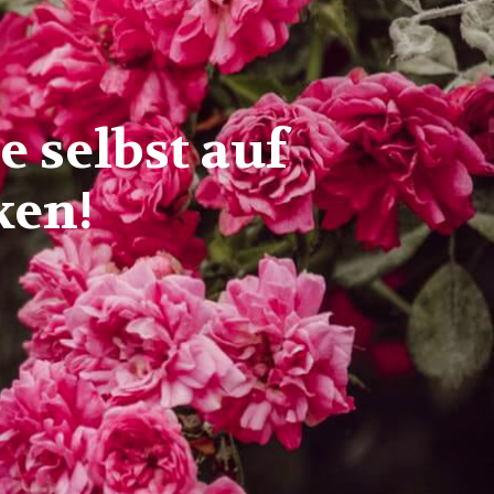
 selbst auf
ken!