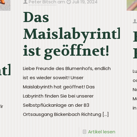
Peter Bitsch
am
Juli 19, 2024
Das
Maislabyrinth
ist geöffnet!
nth
Liebe Freunde des Blumenhofs, endlich
L
ist es wieder soweit! Unser
o
Maislabyrinth hat geöffnet! Das
N
Labyrinth finden Sie bei unserer
M
Selbstpflückanlage an der B3
ir
i
Ortsausgang Bickenbach Richtung
[…]
Artikel lesen