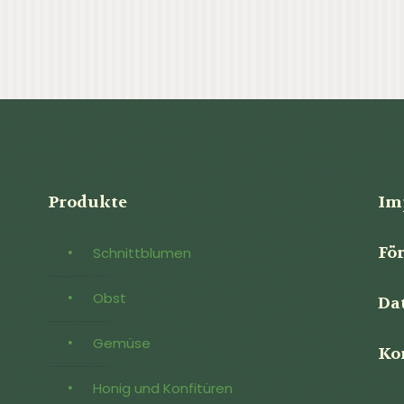
Produkte
Im
Fö
Schnittblumen
Obst
Da
Gemüse
Ko
Honig und Konfitüren