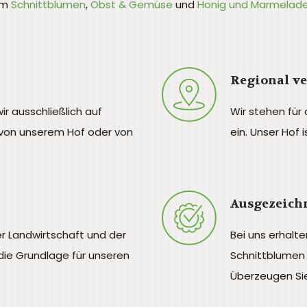
em
Schnittblumen
,
Obst & Gemüse
und
Honig und Marmelad
Regional v
ir ausschließlich auf
Wir stehen für
von unserem Hof oder von
ein. Unser Hof 
Ausgezeichn
er Landwirtschaft und der
Bei uns erhalte
die Grundlage für unseren
Schnittblumen 
Überzeugen Sie