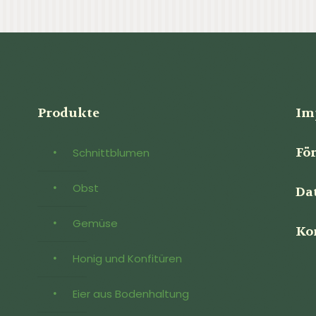
Produkte
Im
Fö
Schnittblumen
Obst
Da
Gemüse
Ko
Honig und Konfitüren
Eier aus Bodenhaltung