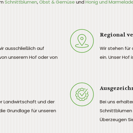
em
Schnittblumen
,
Obst & Gemüse
und
Honig und Marmelad
Regional v
ir ausschließlich auf
Wir stehen für
von unserem Hof oder von
ein. Unser Hof 
Ausgezeichn
er Landwirtschaft und der
Bei uns erhalte
die Grundlage für unseren
Schnittblumen 
Überzeugen Sie