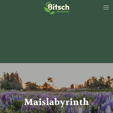
Maislabyrinth